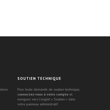
SOUTIEN TECHNIQUE
stions
Pour toute demande de soutien technique,
connectez-vous à votre compte
et
naviguez vers l’onglet « Soutien » dans
votre panneau administratif.