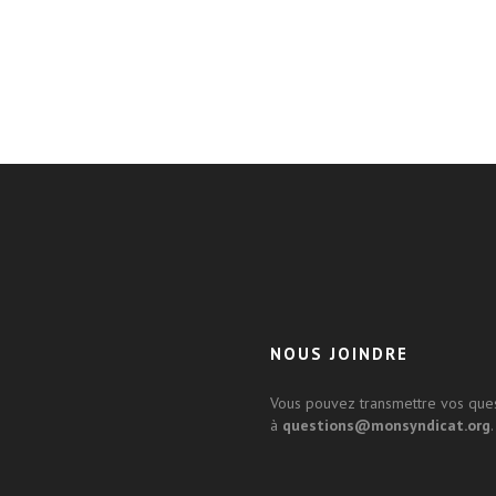
NOUS JOINDRE
Vous pouvez transmettre vos que
à
questions@monsyndicat.org
.