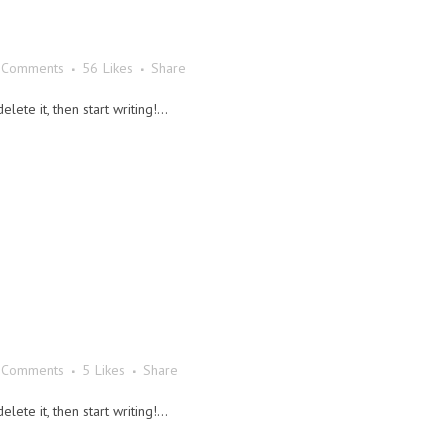
 Comments
56
Likes
Share
ete it, then start writing!...
 Comments
5
Likes
Share
ete it, then start writing!...