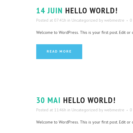
14 JUIN
HELLO WORLD!
Posted at 07:41h
in
Uncategorized
by
webmestre
0
Welcome to WordPress. This is your first post. Edit or del
READ MORE
30 MAI
HELLO WORLD!
Posted at 11:46h
in
Uncategorized
by
webmestre
0
Welcome to WordPress. This is your first post. Edit or del