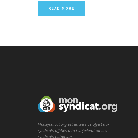
READ MORE
Monsyndicat.org est un service offert aux
syndicats affiliés à la Confédération des
syndicats nationaux.