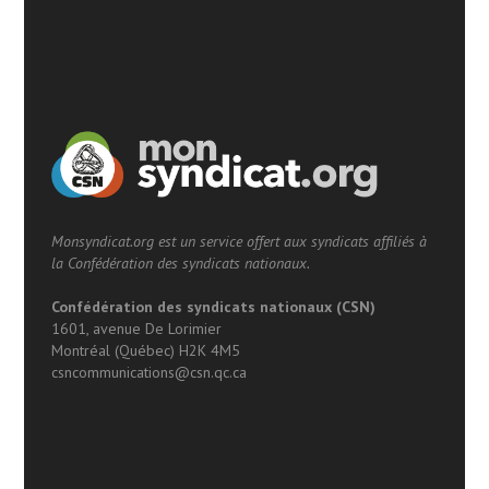
Monsyndicat.org est un service offert aux syndicats affiliés à
la Confédération des syndicats nationaux.
Confédération des syndicats nationaux (CSN)
1601, avenue De Lorimier
Montréal (Québec) H2K 4M5
csncommunications@csn.qc.ca