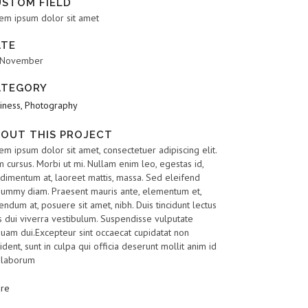
USTOM FIELD
em ipsum dolor sit amet
ATE
 November
ATEGORY
iness, Photography
OUT THIS PROJECT
em ipsum dolor sit amet, consectetuer adipiscing elit.
 cursus. Morbi ut mi. Nullam enim leo, egestas id,
dimentum at, laoreet mattis, massa. Sed eleifend
ummy diam. Praesent mauris ante, elementum et,
endum at, posuere sit amet, nibh. Duis tincidunt lectus
s dui viverra vestibulum. Suspendisse vulputate
quam dui.Excepteur sint occaecat cupidatat non
ident, sunt in culpa qui officia deserunt mollit anim id
 laborum
are