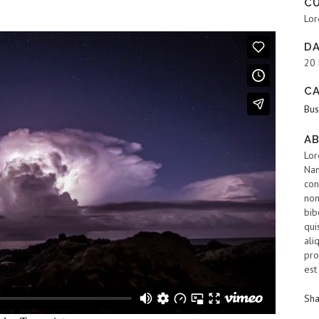
C
Lor
D
20
C
Bus
AB
Lor
Nam
con
non
bib
qui
ali
pro
est
Sh